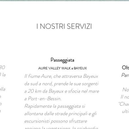
I NOSTRI SERVIZI
Passeggiata
:30
Olt
AURE VALLEY WALK a BAYEUX
 la
Par
Il fiume Aure, che attraversa Bayeux
da sud a nord, prende le sue sorgenti
lla
Non
a 20 km da Bayeux e sfocia nel mare
o
Il n
a Port-en-Bessin.
o
"Char
Rapidamente la passeggiata si
n
ult
allontana dalle strade principali e gli
escursionisti possono sfruttare
appieno la vegetazione, lo sciabordio