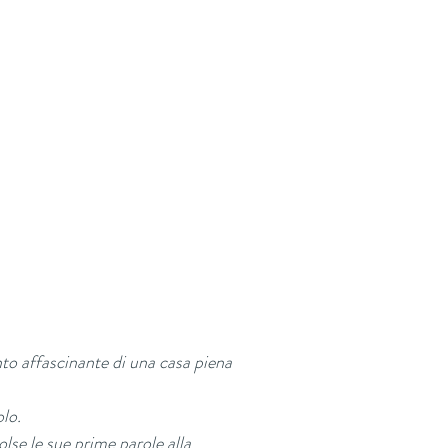
to affascinante di una casa piena
olo.
lse le sue prime parole alla